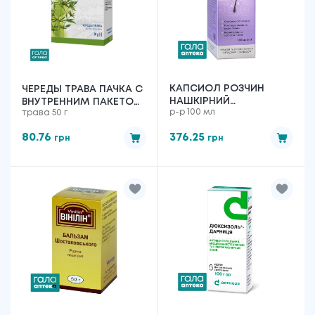
КАПСИОЛ РОЗЧИН
ЧЕРЕДЫ ТРАВА ПАЧКА С
НАШКІРНИЙ
ВНУТРЕННИМ ПАКЕТОМ
р-р 100 мл
трава 50 г
СПИРТОВИЙ №1
50 Г
80.76
376.25
грн
грн