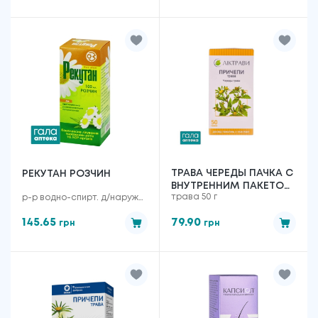
ТРАВА ЧЕРЕДЫ ПАЧКА С
РЕКУТАН РОЗЧИН
ВНУТРЕННИМ ПАКЕТОМ
трава 50 г
р-р водно-спирт. д/наружн.
50 Г
примен. фл. 100 мл
145.65
79.90
грн
грн