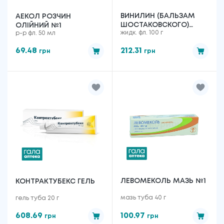
ВИНИЛИН (БАЛЬЗАМ
АЕКОЛ РОЗЧИН
ШОСТАКОВСКОГО)
ОЛІЙНИЙ №1
жидк. фл. 100 г
р-р фл. 50 мл
ЖИДКОСТЬ Н/К ПО 100
Г ВО ФЛАК.
69.48
212.31
грн
грн
ЛЕВОМЕКОЛЬ МАЗЬ №1
КОНТРАКТУБЕКС ГЕЛЬ
мазь туба 40 г
гель туба 20 г
608.69
100.97
грн
грн