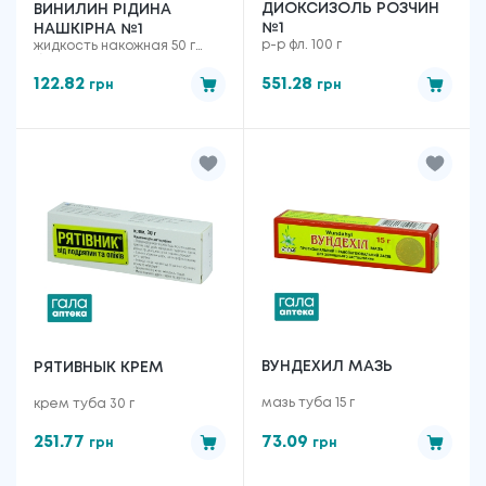
ДИОКСИЗОЛЬ РОЗЧИН
ВИНИЛИН РІДИНА
№1
НАШКІРНА №1
р-р фл. 100 г
жидкость накожная 50 г
банка полимер., в пачке
122.82
551.28
грн
грн
ВУНДЕХИЛ МАЗЬ
РЯТИВНЫК КРЕМ
мазь туба 15 г
крем туба 30 г
251.77
73.09
грн
грн