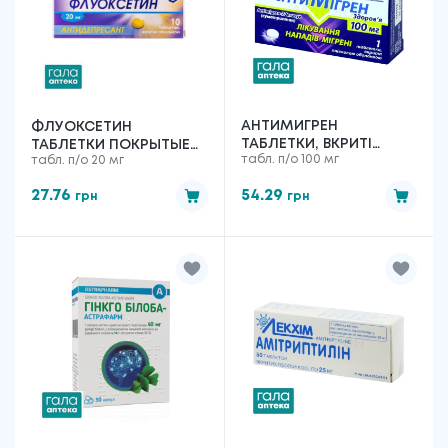
АНТИМИГРЕН
ФЛУОКСЕТИН
ТАБЛЕТКИ, ВКРИТІ
ТАБЛЕТКИ ПОКРЫТЫЕ
табл. п/о 100 мг
табл. п/о 20 мг
ОБОЛОНКОЮ ПО 100
ОБОЛОЧКОЙ ПО 20 МГ
МГ №1
10 ШТ
27.76
54.29
грн
грн