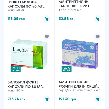
АМИТРИПТИЛИН
ГИНКГО БИЛОБА
ТАБЛЕТКИ, ВКРИТІ
КАПСУЛЫ ПО 40 МГ
табл. п/о 25 мг
капс. 40 мг
ОБОЛОНКОЮ ПО 25 МГ
№30
№50
115.05
32.88
грн
грн
АМИТРИПТИЛИН
БИЛОБИЛ ФОРТЕ
РОЗЧИН ДЛЯ ІН'ЄКЦІЙ
КАПСУЛИ ПО 80 МГ
р-р д/ин. 10 мг/мл амп. 2 мл
капс. 80 мг
ПО 10 МГ/МЛ №10
№60
713.74
191.30
грн
грн