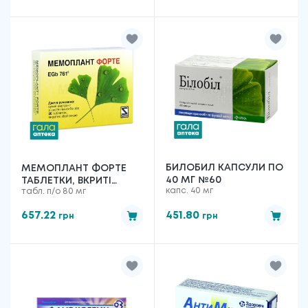
БИЛОБИЛ КАПСУЛИ ПО
МЕМОПЛАНТ ФОРТЕ
40 МГ №60
ТАБЛЕТКИ, ВКРИТІ
капс. 40 мг
табл. п/о 80 мг
ПЛІВКОВОЮ
ОБОЛОНКОЮ ПО 80 МГ
657.22
451.80
грн
грн
№20