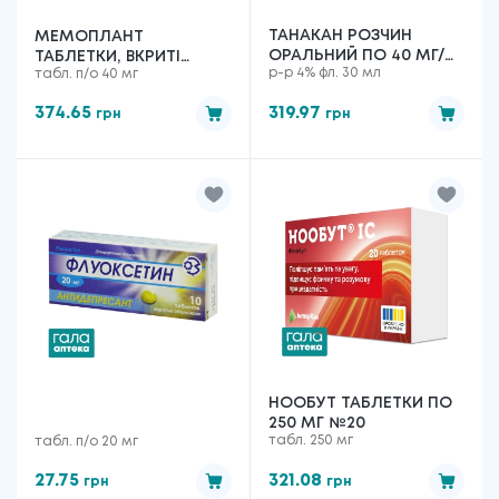
ТАНАКАН РОЗЧИН
МЕМОПЛАНТ
ОРАЛЬНИЙ ПО 40 МГ/
ТАБЛЕТКИ, ВКРИТІ
р-р 4% фл. 30 мл
табл. п/о 40 мг
МЛ №1
ОБОЛОНКОЮ ПО 40 МГ
№20
374.65
319.97
грн
грн
НООБУТ ТАБЛЕТКИ ПО
250 МГ №20
табл. 250 мг
табл. п/о 20 мг
27.75
321.08
грн
грн